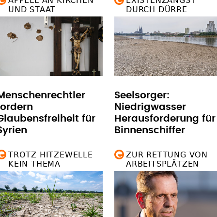
APPELL AN KIRCHEN
EXISTENZANGST
UND STAAT
DURCH DÜRRE
Menschenrechtler
Seelsorger:
fordern
Niedrigwasser
Glaubensfreiheit für
Herausforderung für
Syrien
Binnenschiffer
TROTZ HITZEWELLE
ZUR RETTUNG VON
KEIN THEMA
ARBEITSPLÄTZEN