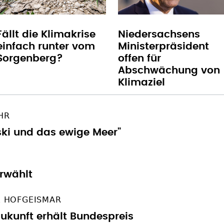
Fällt die Klimakrise
Niedersachsens
einfach runter vom
Ministerpräsident
Sorgenberg?
offen für
Abschwächung von
Klimaziel
UHR
ski und das ewige Meer"
erwählt
E HOFGEISMAR
Zukunft erhält Bundespreis