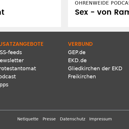
OHRENWEIDE PODCA
ht
Sex - von R
USATZANGEBOTE
VERBUND
SS-feeds
GEP.de
ewsletter
EKD.de
rotestantomat
Gliedkirchen der EKD
odcast
Freikirchen
pps
Netiquette
Presse
Datenschutz
Impressum