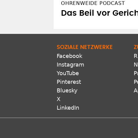
OHRENWEIDE PODCAST
Das Beil vor Geric
SOZIALE NETZWERKE
Z
Facebook
R
Instagram
N
YouTube
P
Pinterest
P
Bluesky
A
X
LinkedIn