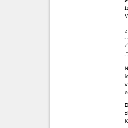
i
V
2
Home
N
i
v
e
D
d
K