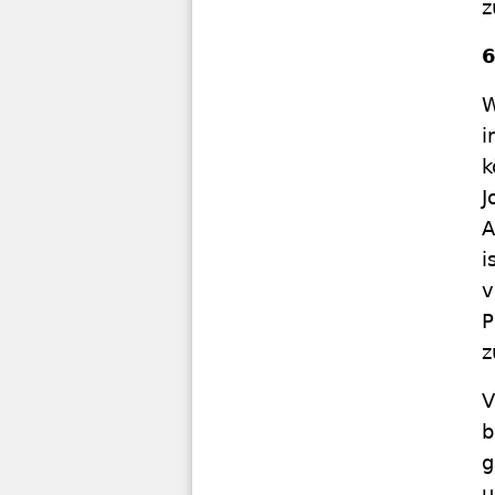
z
6
W
i
k
J
A
i
v
P
z
V
b
g
u