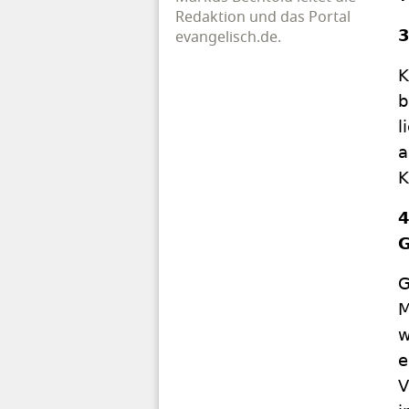
Redaktion und das Portal
3
evangelisch.de.
K
b
l
a
K
4
G
G
M
w
e
V