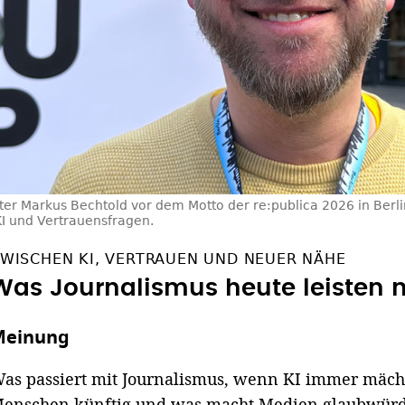
iter Markus Bechtold vor dem Motto der re:publica 2026 in Berl
KI und Vertrauensfragen.
WISCHEN KI, VERTRAUEN UND NEUER NÄHE
Was Journalismus heute leisten 
Meinung
as passiert mit Journalismus, wenn KI immer mäc
enschen künftig und was macht Medien glaubwürdi