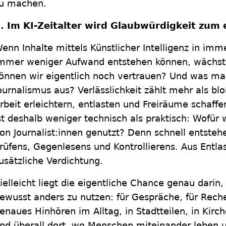
u machen.
. Im KI-Zeitalter wird Glaubwürdigkeit zum
enn Inhalte mittels Künstlicher Intelligenz in imm
mmer weniger Aufwand entstehen können, wächst
önnen wir eigentlich noch vertrauen? Und was mac
ournalismus aus? Verlässlichkeit zählt mehr als blo
rbeit erleichtern, entlasten und Freiräume schaff
st deshalb weniger technisch als praktisch: Wofür
on Journalist:innen genutzt? Denn schnell entste
rüfens, Gegenlesens und Kontrollierens. Aus Entla
usätzliche Verdichtung.
ielleicht liegt die eigentliche Chance genau darin
ewusst anders zu nutzen: für Gespräche, für Reche
enaues Hinhören im Alltag, in Stadtteilen, in Kir
nd überall dort, wo Menschen miteinander leben 