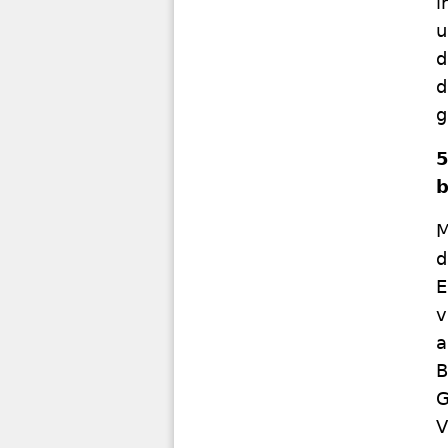
i
u
d
d
g
5
M
d
E
v
a
B
G
V