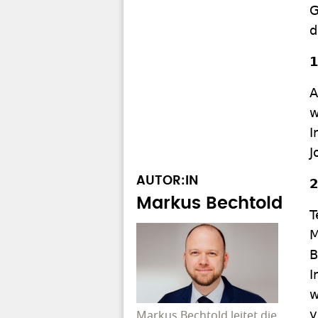
G
d
1
A
w
I
J
AUTOR:IN
2
Markus Bechtold
T
M
B
I
w
v
Markus Bechtold leitet die