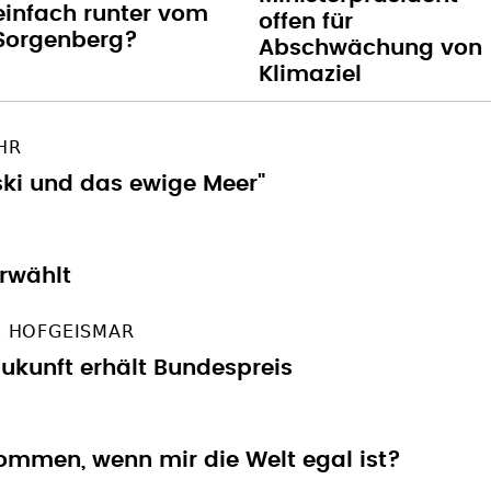
UHR
ski und das ewige Meer"
erwählt
E HOFGEISMAR
Zukunft erhält Bundespreis
ommen, wenn mir die Welt egal ist?
nschein?