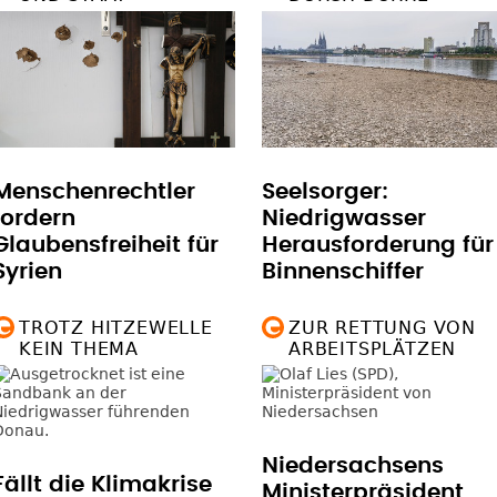
Menschenrechtler
Seelsorger:
fordern
Niedrigwasser
Glaubensfreiheit für
Herausforderung für
Syrien
Binnenschiffer
TROTZ HITZEWELLE
ZUR RETTUNG VON
KEIN THEMA
ARBEITSPLÄTZEN
Fällt die Klimakrise
Niedersachsens
einfach runter vom
Ministerpräsident
Sorgenberg?
offen für
Abschwächung von
Klimaziel