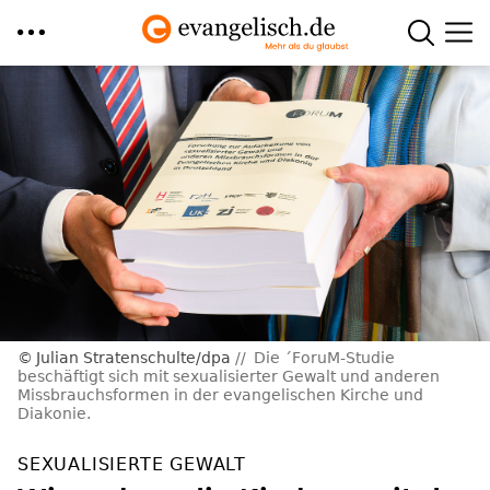
Direkt
zum
Inhalt
Julian Stratenschulte/dpa
Die ´ForuM-Studie
beschäftigt sich mit sexualisierter Gewalt und anderen
Missbrauchsformen in der evangelischen Kirche und
Diakonie.
SEXUALISIERTE GEWALT