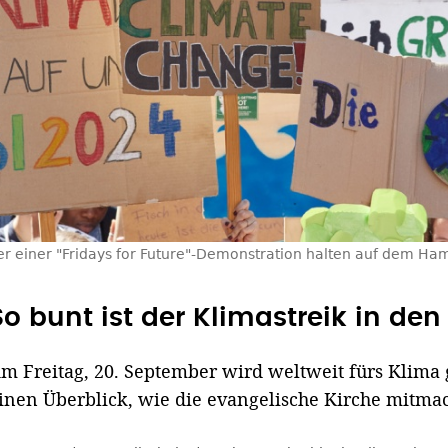
r einer "Fridays for Future"-Demonstration halten auf dem H
So bunt ist der Klimastreik in de
m Freitag, 20. September wird weltweit fürs Klima g
inen Überblick, wie die evangelische Kirche mitmac