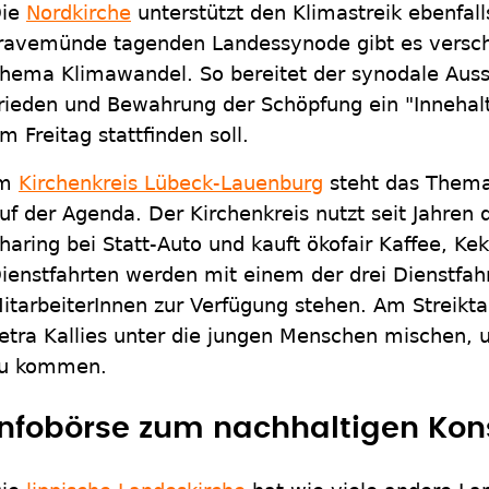
ie
Nordkirche
unterstützt den Klimastreik ebenfall
ravemünde tagenden Landessynode gibt es versc
hema Klimawandel. So bereitet der synodale Aussc
rieden und Bewahrung der Schöpfung ein "Innehal
m Freitag stattfinden soll.
Im
Kirchenkreis Lübeck-Lauenburg
steht das Thema
uf der Agenda. Der Kirchenkreis nutzt seit Jahren 
haring bei Statt-Auto und kauft ökofair Kaffee, Ke
ienstfahrten werden mit einem der drei Dienstfahr
itarbeiterInnen zur Verfügung stehen. Am Streiktag
etra Kallies unter die jungen Menschen mischen, 
u kommen.
Infobörse zum nachhaltigen Ko