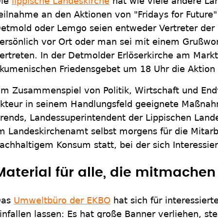
ie
lippische Landeskirche
hat wie viele andere La
eilnahme an den Aktionen von "Fridays for Future"
etmold oder Lemgo seien entweder Vertreter der 
ersönlich vor Ort oder man sei mit einem Grußwor
ertreten. In der Detmolder Erlöserkirche am Mar
kumenischen Friedensgebet um 18 Uhr die Aktion e
Im Zusammenspiel von Politik, Wirtschaft und En
kteur in seinem Handlungsfeld geeignete Maßnahm
rends, Landessuperintendent der Lippischen Land
m Landeskirchenamt selbst morgens für die Mitarb
achhaltigem Konsum statt, bei der sich Interessie
Material für alle, die mitmachen
Das
Umweltbüro der EKBO
hat sich für interessier
infallen lassen: Es hat große Banner verliehen, ste