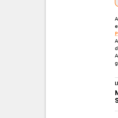
A
e
P
A
d
A
g