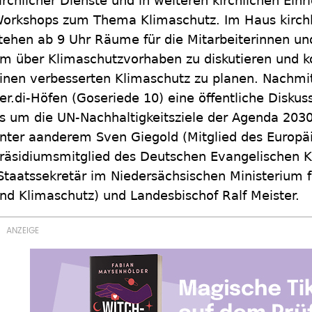
irchlicher Dienste und in weiteren kirchlichen Einr
orkshops zum Thema Klimaschutz. Im Haus kirchlic
tehen ab 9 Uhr Räume für die Mitarbeiterinnen und
m über Klimaschutzvorhaben zu diskutieren und 
inen verbesserten Klimaschutz zu planen. Nachmit
er.di-Höfen (Goseriede 10) eine öffentliche Diskus
s um die UN-Nachhaltigkeitsziele der Agenda 2030
nter aanderem Sven Giegold (Mitglied des Europä
räsidiumsmitglied des Deutschen Evangelischen K
Staatssekretär im Niedersächsischen Ministerium 
nd Klimaschutz) und Landesbischof Ralf Meister.