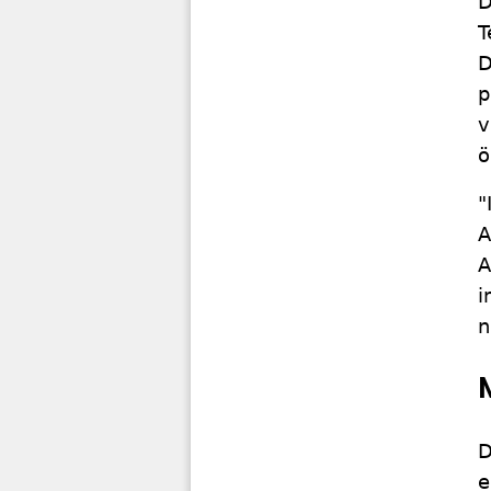
D
T
D
p
v
ö
"
A
A
i
n
e