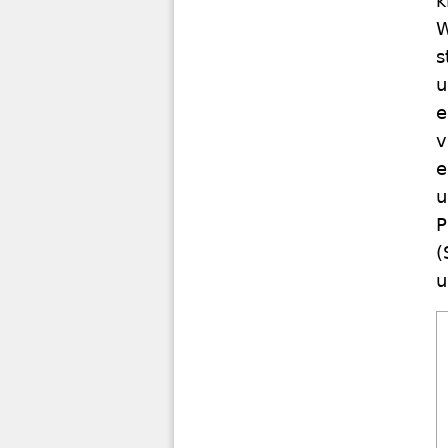
k
W
s
u
e
v
e
u
P
(
u