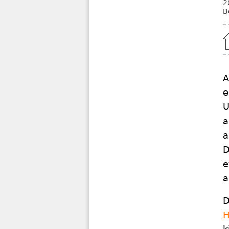
2
B
Home
A
e
U
a
a
D
e
a
D
H