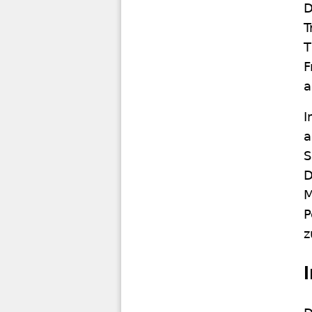
D
T
T
F
a
a
S
D
M
P
z