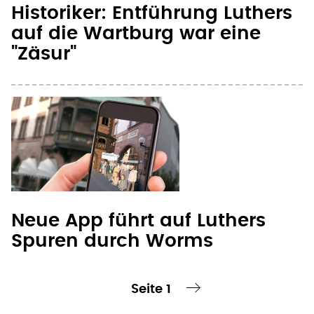
Historiker: Entführung Luthers
auf die Wartburg war eine
"Zäsur"
Neue App führt auf Luthers
Spuren durch Worms
Seite 1
te Seite
nächste Seite ›
Seitennummerierung