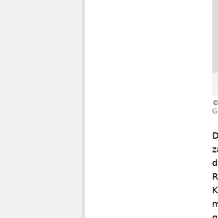
G
D
z
d
R
K
m
g