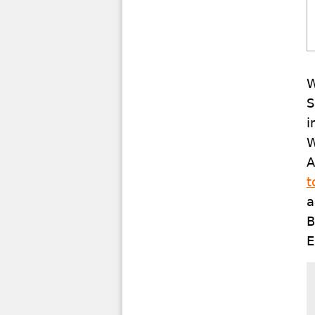
W
S
i
W
A
t
a
B
E