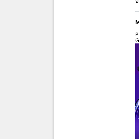
M
P
G