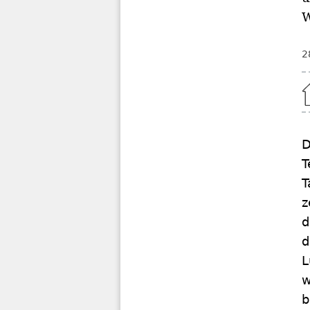
W
2
Home
D
T
T
z
d
d
L
w
b