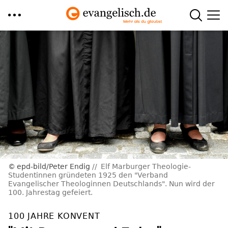
Direkt
zum
Inhalt
epd-bild/Peter Endig
Elf Marburger Theologie-
Studentinnen gründeten 1925 den "Verband
Evangelischer Theologinnen Deutschlands". Nun wird der
100. Jahrestag gefeiert.
100 JAHRE KONVENT