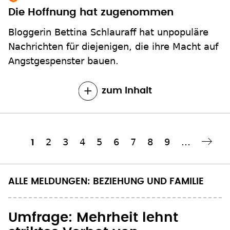
Die Hoffnung hat zugenommen
Bloggerin Bettina Schlauraff hat unpopuläre
Nachrichten für diejenigen, die ihre Macht auf
Angstgespenster bauen.
zum Inhalt
Seite
2
Seite
3
Seite
4
Seite
5
Seite
6
Seite
7
Seite
8
Seite
9
…
Aktuelle
1
Nächste Seite
››
Seitennummerierung
Seite
ALLE MELDUNGEN: BEZIEHUNG UND FAMILIE
Umfrage: Mehrheit lehnt