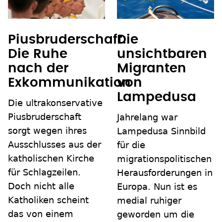
Piusbruderschaft:
Die
Die Ruhe
unsichtbaren
nach der
Migranten
Exkommunikation
von
Lampedusa
Die ultrakonservative
Piusbruderschaft
Jahrelang war
sorgt wegen ihres
Lampedusa Sinnbild
Ausschlusses aus der
für die
katholischen Kirche
migrationspolitischen
für Schlagzeilen.
Herausforderungen in
Doch nicht alle
Europa. Nun ist es
Katholiken scheint
medial ruhiger
das von einem
geworden um die