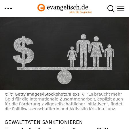
Direkt
zum
Inhalt
© Getty Images/iStockphoto/alexsl
"Es braucht mehr
Geld für die internationale Zusammenarbeit, explizit auch
für die Förderung zivilgesellschaftlicher Initiativen", findet
die Politikwissenschaftlerin und Aktivistin Kristina Lunz.
GEWALTTATEN SANKTIONIEREN