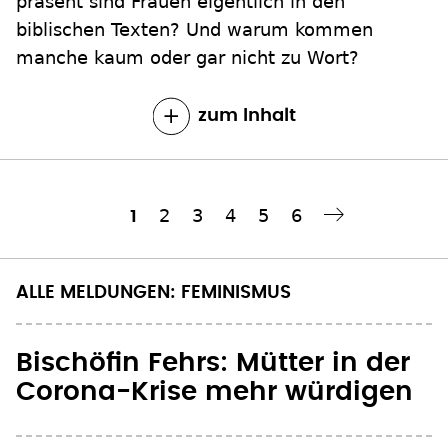
präsent sind Frauen eigentlich in den
biblischen Texten? Und warum kommen
manche kaum oder gar nicht zu Wort?
zum Inhalt
Seite
2
Seite
3
Seite
4
Seite
5
Seite
6
Aktuelle
1
Nächste Seite
››
Seitennummerierung
Seite
ALLE MELDUNGEN: FEMINISMUS
Bischöfin Fehrs: Mütter in der
Corona-Krise mehr würdigen