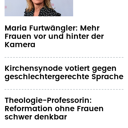
Maria Furtwängler: Mehr
Frauen vor und hinter der
Kamera
Kirchensynode votiert gegen
geschlechtergerechte Sprache
Theologie-Professorin:
Reformation ohne Frauen
schwer denkbar
Seite 1
te Seite
nächste Seite ›