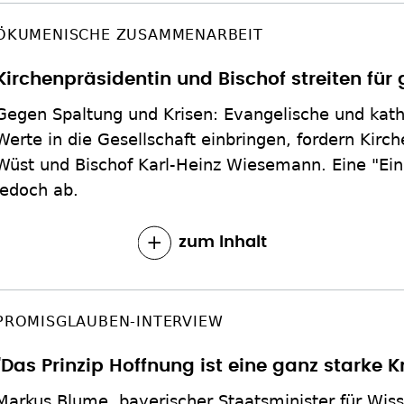
ÖKUMENISCHE ZUSAMMENARBEIT
Kirchenpräsidentin und Bischof streiten f
Gegen Spaltung und Krisen: Evangelische und kath
Werte in die Gesellschaft einbringen, fordern Kirc
Wüst und Bischof Karl-Heinz Wiesemann. Eine "Einh
jedoch ab.
zum Inhalt
PROMISGLAUBEN-INTERVIEW
"Das Prinzip Hoffnung ist eine ganz starke Kr
Markus Blume, bayerischer Staatsminister für Wiss