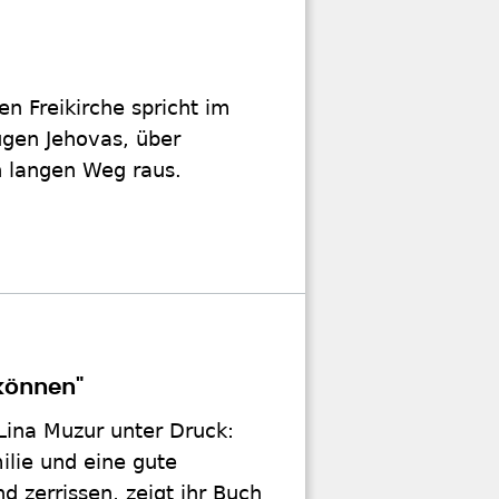
en Freikirche spricht im
ugen Jehovas, über
n langen Weg raus.
können"
Lina Muzur unter Druck:
ilie und eine gute
d zerrissen, zeigt ihr Buch