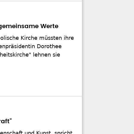
ür gemeinsame Werte
olische Kirche müssten ihre
henpräsidentin Dorothee
eitskirche" lehnen sie
aft"
enschaft und Kunst, spricht