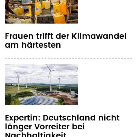
Frauen trifft der Klimawandel
am härtesten
Expertin: Deutschland nicht
länger Vorreiter bei
Nachhaltigkeit
Seite 1
te Seite
nächste Seite ›