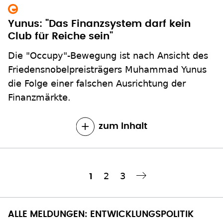
Club für Reiche sein"
Die "Occupy"-Bewegung ist nach Ansicht des
Friedensnobelpreisträgers Muhammad Yunus
die Folge einer falschen Ausrichtung der
Finanzmärkte.
zum Inhalt
Seite
2
Seite
3
Aktuelle
1
Nächste Seite
››
Seitennummerierung
Seite
ALLE MELDUNGEN: ENTWICKLUNGSPOLITIK
Experten fordern