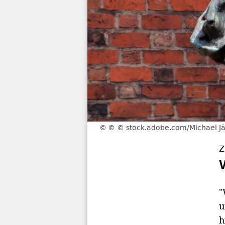
© © stock.adobe.com/Michael Jäg
Z
"
u
h