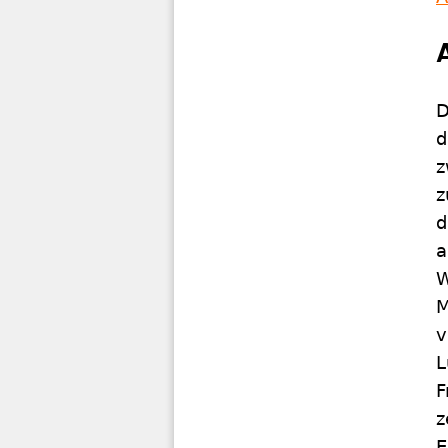
D
d
z
z
d
a
W
M
v
L
F
z
E