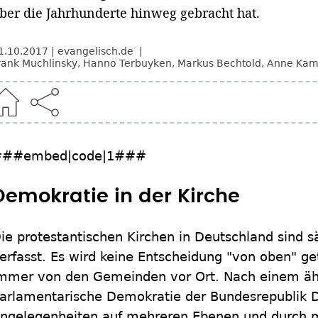
ber die Jahrhunderte hinweg gebracht hat.
1.10.2017
evangelisch.de
rank Muchlinsky
,
Hanno Terbuyken
,
Markus Bechtold
,
Anne Kam
###embed|code|1###
Demokratie in der Kirche
ie protestantischen Kirchen in Deutschland sind 
erfasst. Es wird keine Entscheidung "von oben" get
mmer von den Gemeinden vor Ort. Nach einem ähnl
arlamentarische Demokratie der Bundesrepublik 
ngelegenheiten auf mehreren Ebenen und durch 