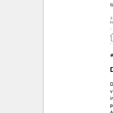
ü
3
F
Home
D
v
i
p
A