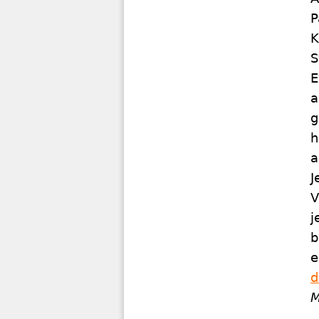
P
K
S
E
a
g
h
a
J
V
j
b
e
d
M