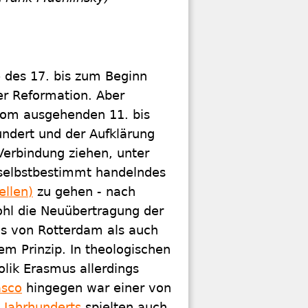
e des 17. bis zum Beginn
der Reformation. Aber
vom ausgehenden 11. bis
undert und der Aufklärung
Verbindung ziehen, unter
selbstbestimmt handelndes
ellen)
zu gehen - nach
wohl die Neuübertragung der
s von Rotterdam als auch
em Prinzip. In theologischen
lik Erasmus allerdings
asco
hingegen war einer von
 Jahrhunderts
spielten auch