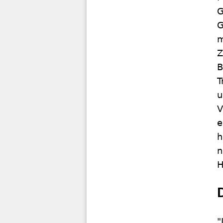
G
G
m
Z
B
T
u
V
e
h
n
H
"