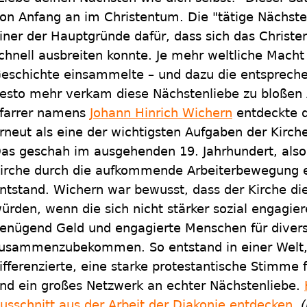
on Anfang an im Christentum. Die "tätige Nächsten
iner der Hauptgründe dafür, dass sich das Christe
chnell ausbreiten konnte. Je mehr weltliche Macht 
eschichte einsammelte – und dazu die entsprechen
esto mehr verkam diese Nächstenliebe zu bloßen 
farrer namens
Johann Hinrich Wichern
entdeckte d
rneut als eine der wichtigsten Aufgaben der Kirche
as geschah im ausgehenden 19. Jahrhundert, also i
irche durch die aufkommende Arbeiterbewegung ei
ntstand. Wichern war bewusst, dass der Kirche di
ürden, wenn die sich nicht stärker sozial engagier
enügend Geld und engagierte Menschen für divers
usammenzubekommen. So entstand in einer Welt,
ifferenzierte, eine starke protestantische Stimme f
nd ein großes Netzwerk an echter Nächstenliebe.
usschnitt aus der Arbeit der Diakonie entdecken
.