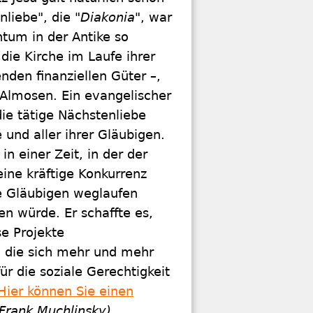
liebe", die "
Diakonia
", war
ntum in der Antike so
die Kirche im Laufe ihrer
den finanziellen Güter –,
Almosen. Ein evangelischer
ie tätige Nächstenliebe
 und aller ihrer Gläubigen.
n einer Zeit, in der der
ne kräftige Konkurrenz
e Gläubigen weglaufen
en würde. Er schaffte es,
e Projekte
 die sich mehr und mehr
ür die soziale Gerechtigkeit
Hier können Sie einen
(Frank Muchlinsky)