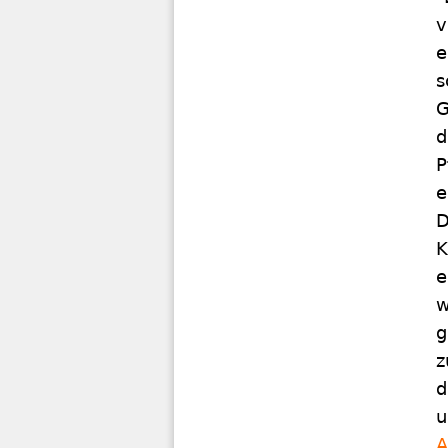
v
e
s
G
d
P
e
D
K
e
w
g
z
d
u
A