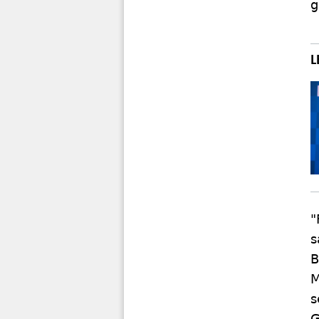
g
"
s
B
M
s
G