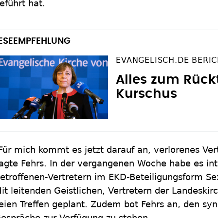
eführt hat.
EVANGELISCH.DE BERI
Alles zum Rückt
Kurschus
Für mich kommt es jetzt darauf an, verlorenes Ver
agte Fehrs. In der vergangenen Woche habe es in
etroffenen-Vertretern im EKD-Beteiligungsform Se
it leitenden Geistlichen, Vertretern der Landeski
eien Treffen geplant. Zudem bot Fehrs an, den sy
espräche zur Verfügung zu stehen.