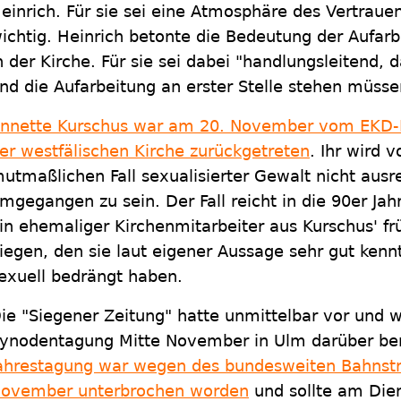
einrich. Für sie sei eine Atmosphäre des Vertrauen
ichtig. Heinrich betonte die Bedeutung der Aufarb
n der Kirche. Für sie sei dabei "handlungsleitend, 
nd die Aufarbeitung an erster Stelle stehen müsse
nnette Kurschus war am 20. November vom EKD-Ra
er westfälischen Kirche zurückgetreten
. Ihr wird 
utmaßlichen Fall sexualisierter Gewalt nicht ausr
mgegangen zu sein. Der Fall reicht in die 90er Jahr
in ehemaliger Kirchenmitarbeiter aus Kurschus' f
iegen, den sie laut eigener Aussage sehr gut kennt
exuell bedrängt haben.
ie "Siegener Zeitung" hatte unmittelbar vor und 
ynodentagung Mitte November in Ulm darüber ber
ahrestagung war wegen des bundesweiten Bahnstr
ovember unterbrochen worden
und sollte am Dien