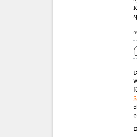
R
s
0
Home
D
W
f
S
d
e
D