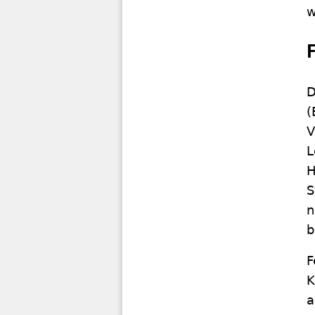
w
D
(
V
L
H
S
n
b
F
K
a