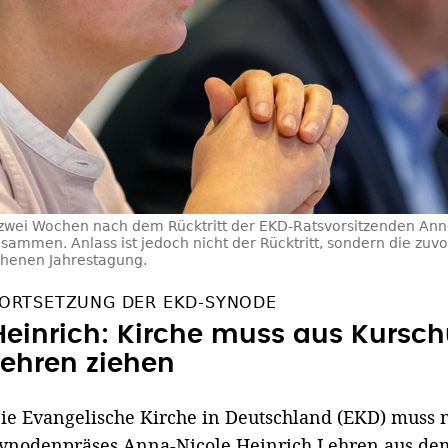
zwei Wochen nach dem Rücktritt der EKD-Ratsvorsitzenden An
sammen. Anlass ist jedoch nicht der Rücktritt, sondern die zuvo
henen Jahrestagung.
ORTSETZUNG DER EKD-SYNODE
Heinrich: Kirche muss aus Kursch
Lehren ziehen
ie Evangelische Kirche in Deutschland (EKD) muss 
ynodenpräses Anna-Nicole Heinrich Lehren aus dem