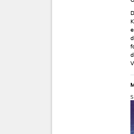
D
K
e
d
f
d
V
M
S