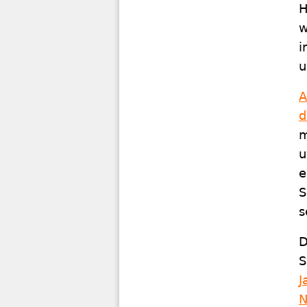
H
w
i
u
A
d
m
u
e
S
s
D
S
J
N