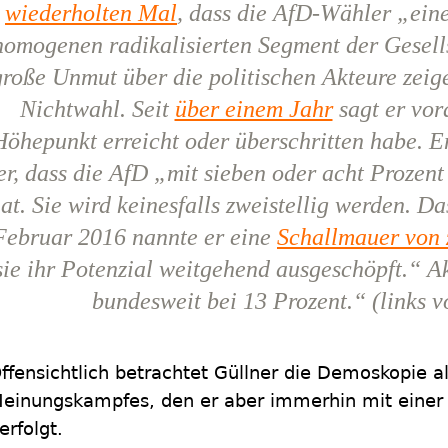
wiederholten Mal
, dass die AfD-Wähler „ein
homogenen radikalisierten Segment der Gesell
große Unmut über die politischen Akteure zeig
Nichtwahl. Seit
über einem Jahr
sagt er vor
Höhepunkt erreicht oder überschritten habe. 
er, dass die AfD „mit sieben oder acht Prozent
at. Sie wird keinesfalls zweistellig werden. D
Februar 2016 nannte er eine
Schallmauer von 
sie ihr Potenzial weitgehend ausgeschöpft.“ Ak
bundesweit bei 13 Prozent.“ (links 
ffensichtlich betrachtet Güllner die Demoskopie al
einungskampfes, den er aber immerhin mit einer
erfolgt.