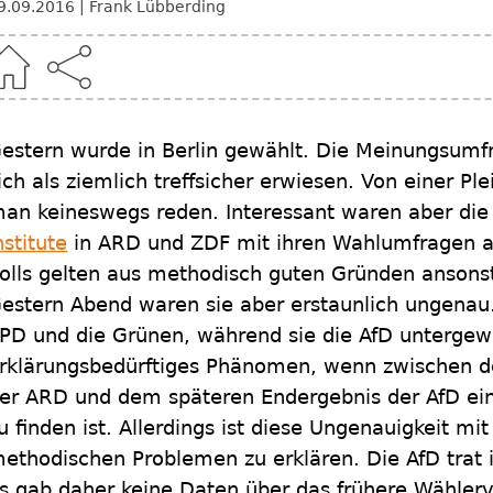
9.09.2016
Frank Lübberding
estern wurde in Berlin gewählt. Die Meinungsumf
ich als ziemlich treffsicher erwiesen. Von einer P
an keineswegs reden. Interessant waren aber di
nstitute
in ARD und ZDF mit ihren Wahlumfragen a
olls gelten aus methodisch guten Gründen ansonst
estern Abend waren sie aber erstaunlich ungenau.
PD und die Grünen, während sie die AfD untergewic
rklärungsbedürftiges Phänomen, wenn zwischen d
er ARD und dem späteren Endergebnis der AfD ein
u finden ist. Allerdings ist diese Ungenauigkeit mi
ethodischen Problemen zu erklären. Die AfD trat i
s gab daher keine Daten über das frühere Wählerve