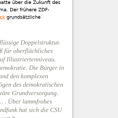
atte über die Zukunft des
ema. Der frühere ZDF-
ick
grundsätzliche
lüssige Doppelstruktur.
 für oberflächliches
f Illustriertenniveau.
Demokratie. Die Bürger in
tand den komplexen
ögen des demokratischen
 wäre Grundversorgung.
 … . Über lammfrohes
undfunk
hat sich die CSU