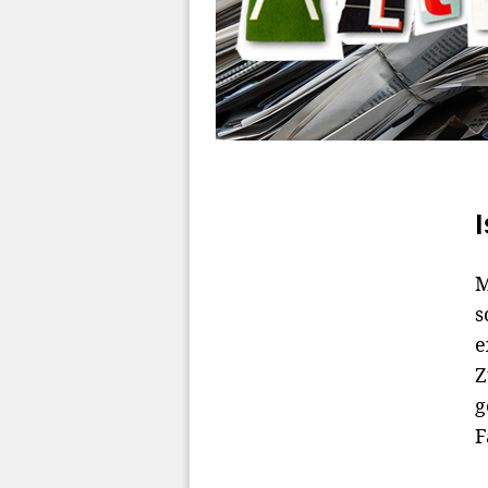
M
s
e
Z
g
F