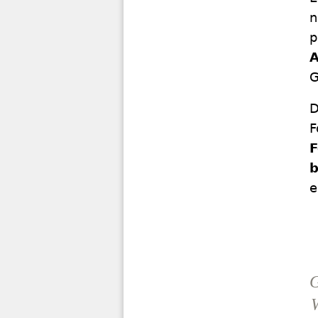
n
p
A
G
D
F
F
b
e
G