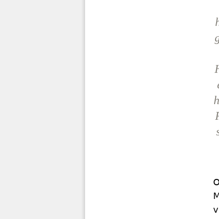
h
O
M
v