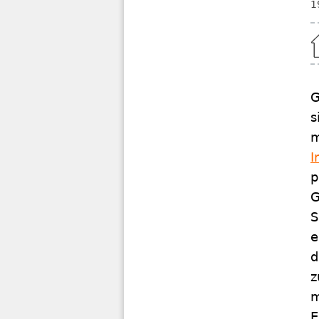
1
Home
G
s
m
I
p
G
S
e
d
z
m
E