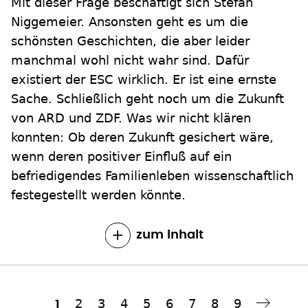
Mit dieser Frage beschäftigt sich Stefan
Niggemeier. Ansonsten geht es um die
schönsten Geschichten, die aber leider
manchmal wohl nicht wahr sind. Dafür
existiert der ESC wirklich. Er ist eine ernste
Sache. Schließlich geht noch um die Zukunft
von ARD und ZDF. Was wir nicht klären
konnten: Ob deren Zukunft gesichert wäre,
wenn deren positiver Einfluß auf ein
befriedigendes Familienleben wissenschaftlich
festegestellt werden könnte.
zum Inhalt
Seite
2
Seite
3
Seite
4
Seite
5
Seite
6
Seite
7
Seite
8
Seite
9
Aktuelle
1
Nächste Seite
››