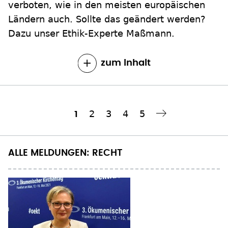
Dazu unser Ethik-Experte Maßmann.
zum Inhalt
Seite
2
Seite
3
Seite
4
Seite
5
Aktuelle
1
Nächste Seite
››
Seitennummerierung
Seite
ALLE MELDUNGEN: RECHT