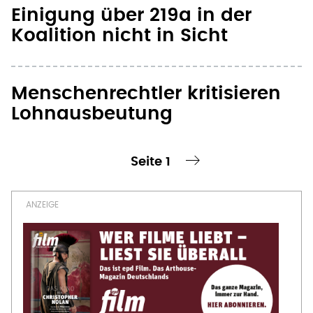
Koalition nicht in Sicht
Menschenrechtler kritisieren
Lohnausbeutung
Seite 1
te Seite
nächste Seite ›
Seitennummerierung