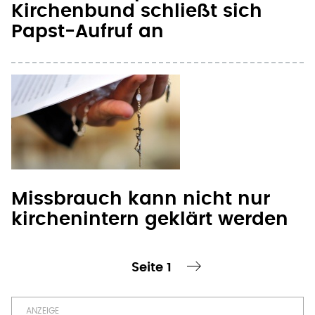
Kirchenbund schließt sich
Papst-Aufruf an
Missbrauch kann nicht nur
kirchenintern geklärt werden
Seite 1
te Seite
nächste Seite ›
Seitennummerierung