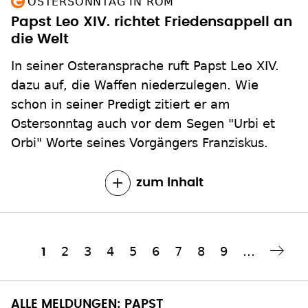
OSTERSONNTAG IN ROM
Papst Leo XIV. richtet Friedensappell an
die Welt
In seiner Osteransprache ruft Papst Leo XIV.
dazu auf, die Waffen niederzulegen. Wie
schon in seiner Predigt zitiert er am
Ostersonntag auch vor dem Segen "Urbi et
Orbi" Worte seines Vorgängers Franziskus.
zum Inhalt
Seite
2
Seite
3
Seite
4
Seite
5
Seite
6
Seite
7
Seite
8
Seite
9
…
Aktuelle
1
Nächste Seite
››
Seitennummerierung
Seite
ALLE MELDUNGEN: PAPST