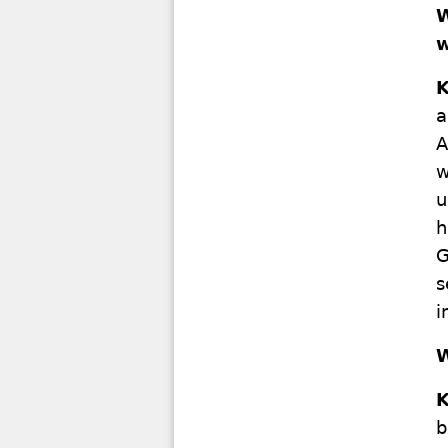
W
w
K
a
A
w
u
h
G
s
i
W
K
b