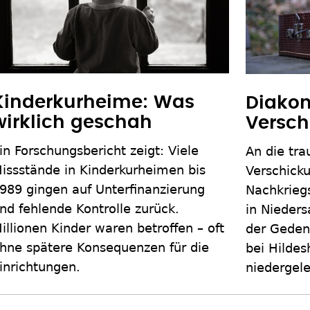
Kinderkurheime: Was
Diakon
wirklich geschah
Versch
in Forschungsbericht zeigt: Viele
An die tra
issstände in Kinderkurheimen bis
Verschicku
989 gingen auf Unterfinanzierung
Nachkriegs
nd fehlende Kontrolle zurück.
in Nieder
illionen Kinder waren betroffen – oft
der Gedenk
hne spätere Konsequenzen für die
bei Hilde
inrichtungen.
niedergele