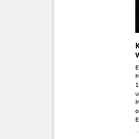
E
M
1
u
M
o
E