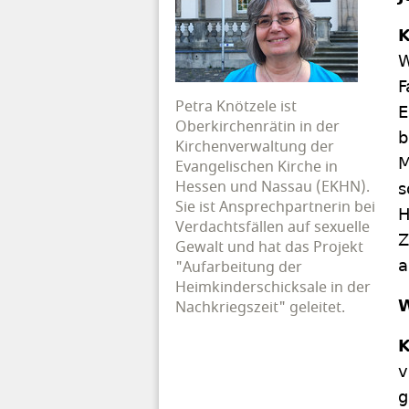
K
W
F
Petra Knötzele ist
E
Oberkirchenrätin in der
b
Kirchenverwaltung der
M
Evangelischen Kirche in
Hessen und Nassau (EKHN).
s
Sie ist Ansprechpartnerin bei
H
Verdachtsfällen auf sexuelle
Z
Gewalt und hat das Projekt
a
"Aufarbeitung der
Heimkinderschicksale in der
W
Nachkriegszeit" geleitet.
K
v
g