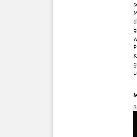
s
M
d
g
w
P
K
g
u
M
B