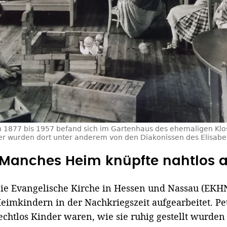
 1877 bis 1957 befand sich im Gartenhaus des ehemaligen Klo
 wurden dort unter anderem von den Diakonissen des Elisabeth
"Manches Heim knüpfte nahtlos an
ie Evangelische Kirche in Hessen und Nassau (EKHN
eimkindern in der Nachkriegszeit aufgearbeitet. Pet
echtlos Kinder waren, wie sie ruhig gestellt wurde