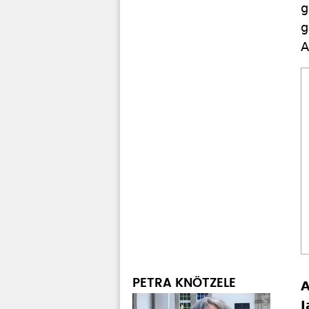
g
g
A
PETRA KNÖTZELE
A
J