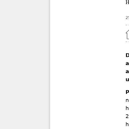
H
2
Home
D
a
a
u
P
n
h
2
h