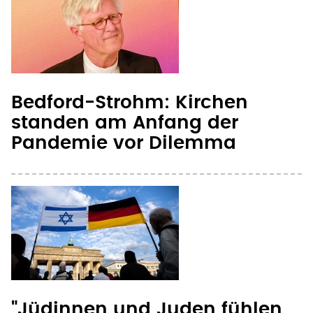
Bedford-Strohm: Kirchen
standen am Anfang der
Pandemie vor Dilemma
"Jüdinnen und Juden fühlen
sich oftmals alleingelassen"
Seite 1
te Seite
nächste Seite ›