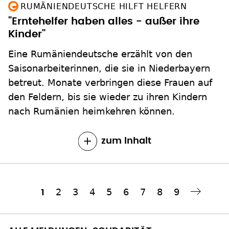
RUMÄNIENDEUTSCHE HILFT HELFERN
"Erntehelfer haben alles - außer ihre
Kinder"
Eine Rumäniendeutsche erzählt von den
Saisonarbeiterinnen, die sie in Niederbayern
betreut. Monate verbringen diese Frauen auf
den Feldern, bis sie wieder zu ihren Kindern
nach Rumänien heimkehren können.
zum Inhalt
Seite
2
Seite
3
Seite
4
Seite
5
Seite
6
Seite
7
Seite
8
Seite
9
Aktuelle
1
Nächste Seite
››
Seitennummerierung
Seite