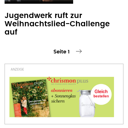
Jugendwerk ruft zur
Weihnachtslied-Challenge
auf
Seite 1
te Seite
nächste Seite ›
Seitennummerierung