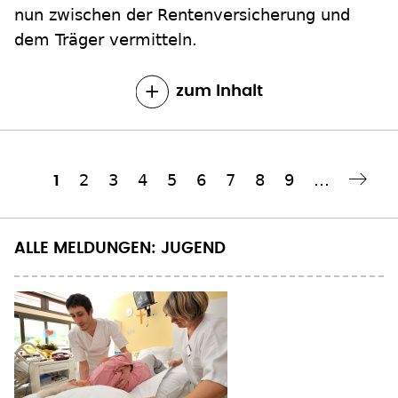
nun zwischen der Rentenversicherung und
dem Träger vermitteln.
zum Inhalt
Seite
2
Seite
3
Seite
4
Seite
5
Seite
6
Seite
7
Seite
8
Seite
9
…
Aktuelle
1
Nächste Seite
››
Seitennummerierung
Seite
ALLE MELDUNGEN: JUGEND