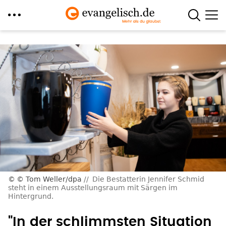
Direkt
zum
Inhalt
© Tom Weller/dpa
Die Bestatterin Jennifer Schmid
steht in einem Ausstellungsraum mit Särgen im
Hintergrund.
"In der schlimmsten Situation