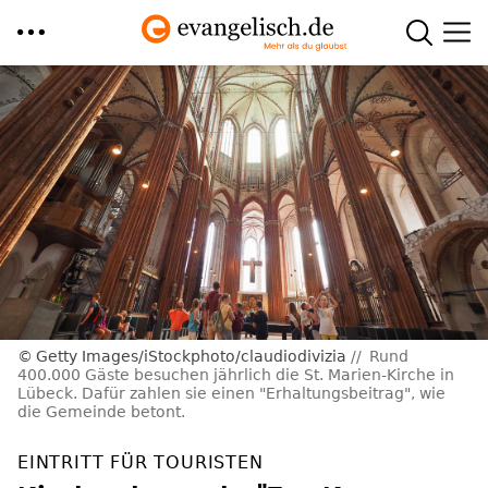
Direkt
zum
Inhalt
Getty Images/iStockphoto/claudiodivizia
Rund
400.000 Gäste besuchen jährlich die St. Marien-Kirche in
Lübeck. Dafür zahlen sie einen "Erhaltungsbeitrag", wie
die Gemeinde betont.
EINTRITT FÜR TOURISTEN