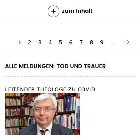
zum Inhalt
Seite
2
Seite
3
Seite
4
Seite
5
Seite
6
Seite
7
Seite
8
Seite
9
…
Aktuelle
1
Nächste Seite
››
Seitennummerierung
Seite
ALLE MELDUNGEN: TOD UND TRAUER
LEITENDER THEOLOGE ZU COVID