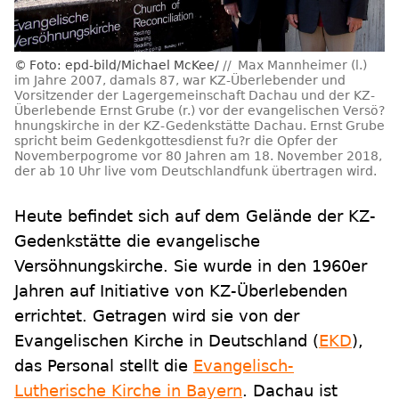
Foto: epd-bild/Michael McKee/
Max Mannheimer (l.)
im Jahre 2007, damals 87, war KZ-Überlebender und
Vorsitzender der Lagergemeinschaft Dachau und der KZ-
Überlebende Ernst Grube (r.) vor der evangelischen Versö?
hnungskirche in der KZ-Gedenkstätte Dachau. Ernst Grube
spricht beim
Gedenkgottesdienst fu?r die Opfer
der
Novemberpogrome vor 80 Jahren am 18. November 2018,
der ab 10 Uhr live vom Deutschlandfunk übertragen wird.
Heute befindet sich auf dem Gelände der KZ-
Gedenkstätte die evangelische
Versöhnungskirche. Sie wurde in den 1960er
Jahren auf Initiative von KZ-Überlebenden
errichtet. Getragen wird sie von der
Evangelischen Kirche in Deutschland (
EKD
),
das Personal stellt die
Evangelisch-
Lutherische Kirche in Bayern
. Dachau ist