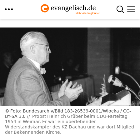
Direkt
zum
Inhalt
Foto: Bundesarchiv/Bild 183-26539-0001/Wlocka / CC-
BY-SA 3.0
Propst Heinrich Grüber beim CDU-Parteitag
1954 in Weimar. Er war ein überlebender
Widerstandskämpfer des KZ Dachau und war dort Mitglied
der Bekennenden Kirche.