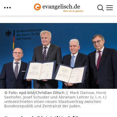
Direkt
zum
Inhalt
Foto: epd-bild/Christian Ditsch
Mark Dainow, Horst
Seehofer, Josef Schuster und Abraham Lehrer (v. l. n. r.)
untezeichneten einen neuen Staatsvertrag zwischen
Bundesrepublik und Zentralrat der Juden.