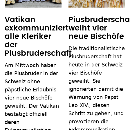
Vatikan
Piusbruderscha
exkommuniziert
weiht vier
alle Kleriker
neue Bischöfe
der
Die traditionalistische
Piusbruderschaft
Piusbruderschaft hat
heute in der Schweiz
Am Mittwoch haben
vier Bischöfe
die Piusbrüder in der
geweiht. Sie
Schweiz ohne
ignorierten damit die
päpstliche Erlaubnis
Warnung von Papst
vier neue Bischöfe
Leo XIV., diesen
geweiht. Der Vatikan
Schritt zu gehen, und
bestätigt offiziell
provozieren die
deren
Exkommunikation