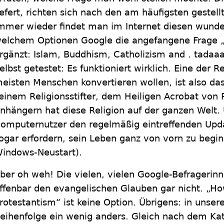
iefert, richten sich nach den am häufigsten gestel
mmer wieder findet man im Internet diesen wunde
elchem Optionen Google die angefangene Frage „
rgänzt: Islam, Buddhism, Catholizism and . tadaa
elbst getestet: Es funktioniert wirklich. Eine der R
eisten Menschen konvertieren wollen, ist also da
einem Religionsstifter, dem Heiligen Acrobat von 
nhängern hat diese Religion auf der ganzen Welt.
omputernutzer den regelmäßig eintreffenden Upd
ogar erfordern, sein Leben ganz von vorn zu begi
indows-Neustart).
ber oh weh! Die vielen, vielen Google-Befragerin
ffenbar den evangelischen Glauben gar nicht. „Ho
rotestantism“ ist keine Option. Übrigens: in unser
eihenfolge ein wenig anders. Gleich nach dem K