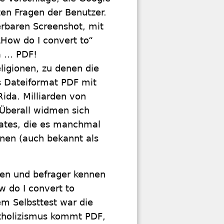
lten Fragen der Benutzer.
rbaren Screenshot, mit
How do I convert to“
a … PDF!
eligionen, zu denen die
s Dateiformat PDF mit
Rida. Milliarden von
 Überall widmen sich
ates, die es manchmal
nnen (auch bekannt als
nen und befrager kennen
w do I convert to
em Selbsttest war die
atholizismus kommt PDF,