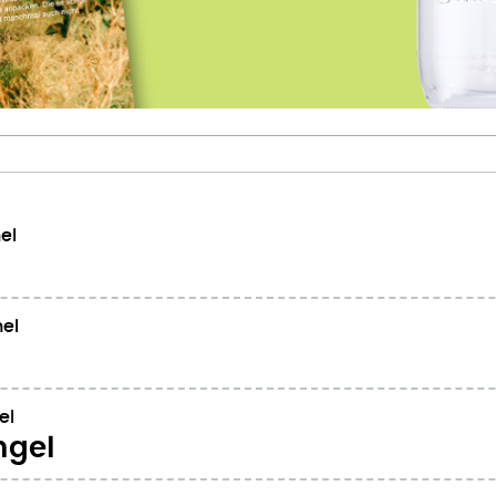
el
el
el
ngel