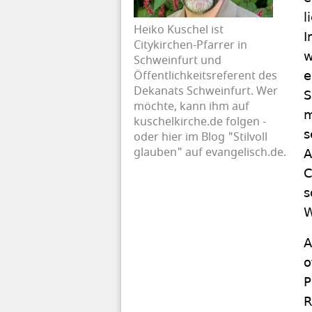
l
Heiko Kuschel ist
I
Citykirchen-Pfarrer in
w
Schweinfurt und
Öffentlichkeitsreferent des
e
Dekanats Schweinfurt. Wer
S
möchte, kann ihm auf
m
kuschelkirche.de folgen -
s
oder hier im Blog "Stilvoll
glauben" auf evangelisch.de.
A
C
s
W
A
o
P
R