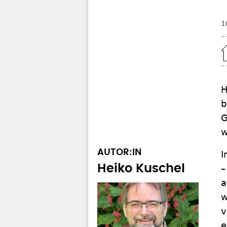
1
Home
H
b
G
w
AUTOR:IN
I
Heiko Kuschel
–
a
w
v
e