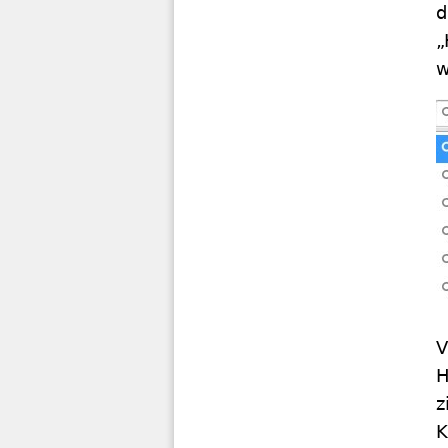
d
„
w
V
H
z
K