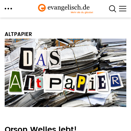
Direkt
zum
ALTPAPIER
Inhalt
Orson Welles lebt!