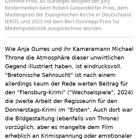
Grimme-Preis, ist ständiges Mitglied der Jury
Kindermedien beim Robert-Geisendörfer-Preis, dem
Medienpreis der Evangelischen Kirche in Deutschland
(EKD), und 2023 mit dem Bert-Donnepp-Preis für
Medienpublizistik ausgezeichnet worden.
Wie Anja Gurres und ihr Kameramann Michael
Throne die Atmosphäre dieser unwirtlichen
Gegend illustriert haben, ist eindrucksvoll.
"Bretonische Sehnsucht" ist nach einem
allerdings kaum der Rede werten Beitrag für
den "Flensburg-Krimi" ("Wechselspiele", 2024)
die zweite Arbeit der Regisseurin für den
Donnerstags-Krimi im "Ersten". Auch dort war
die Bildgestaltung (ebenfalls von Throne)
vorzüglich, aber es mangelte dem Film
erheblich an Krimispannung oder emotionaler