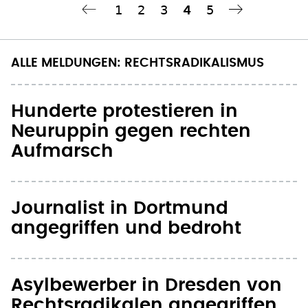
Seite
1
Seite
2
Seite
3
Seite
5
Aktuelle
4
‹‹
Nächste Seite
››
Seitennummerierung
Seite
ALLE MELDUNGEN: RECHTSRADIKALISMUS
Hunderte protestieren in
Neuruppin gegen rechten
Aufmarsch
Journalist in Dortmund
angegriffen und bedroht
Asylbewerber in Dresden von
Rechtsradikalen angegriffen