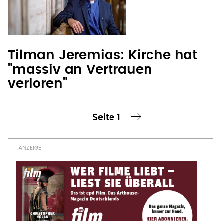
Tilman Jeremias: Kirche hat
"massiv an Vertrauen
verloren"
Seite 1
te Seite
nächste Seite ›
Seitennummerierung