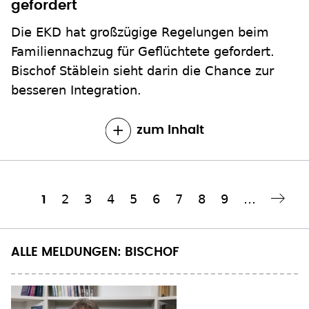
gefordert
Die EKD hat großzügige Regelungen beim
Familiennachzug für Geflüchtete gefordert.
Bischof Stäblein sieht darin die Chance zur
besseren Integration.
zum Inhalt
Seite
2
Seite
3
Seite
4
Seite
5
Seite
6
Seite
7
Seite
8
Seite
9
…
Aktuelle
1
Nächste Seite
››
Seitennummerierung
Seite
ALLE MELDUNGEN: BISCHOF