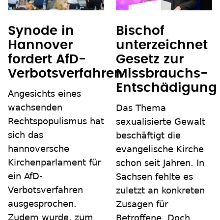
Synode in
Bischof
Hannover
unterzeichnet
fordert AfD-
Gesetz zur
Verbotsverfahren
Missbrauchs-
Entschädigung
Angesichts eines
wachsenden
Das Thema
Rechtspopulismus hat
sexualisierte Gewalt
sich das
beschäftigt die
hannoversche
evangelische Kirche
Kirchenparlament für
schon seit Jahren. In
ein AfD-
Sachsen fehlte es
Verbotsverfahren
zuletzt an konkreten
ausgesprochen.
Zusagen für
Zudem wurde, zum
Betroffene. Doch