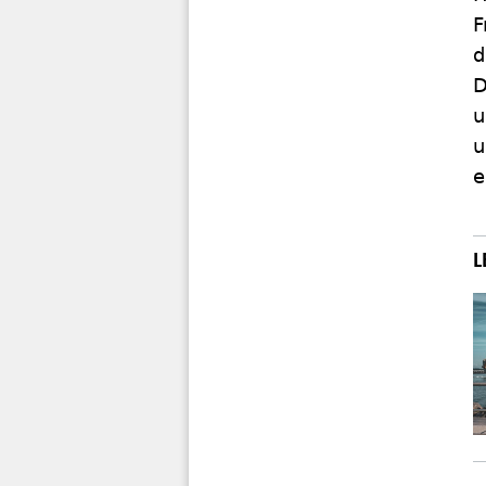
F
d
D
u
u
e