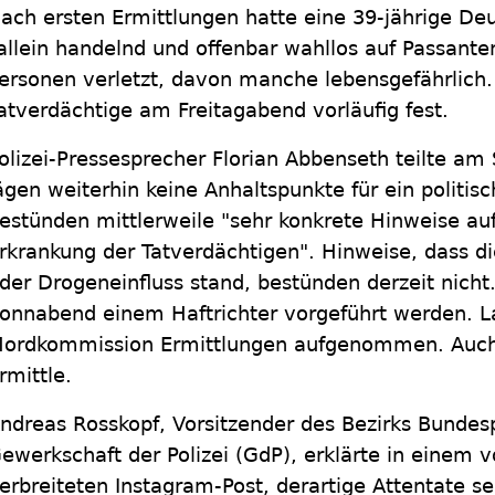
ach ersten Ermittlungen hatte eine 39-jährige Deut
allein handelnd und offenbar wahllos auf Passant
ersonen verletzt, davon manche lebensgefährlich.
atverdächtige am Freitagabend vorläufig fest.
olizei-Pressesprecher Florian Abbenseth teilte a
ägen weiterhin keine Anhaltspunkte für ein politis
estünden mittlerweile "sehr konkrete Hinweise au
rkrankung der Tatverdächtigen". Hinweise, dass di
der Drogeneinfluss stand, bestünden derzeit nicht.
onnabend einem Haftrichter vorgeführt werden. Lau
ordkommission Ermittlungen aufgenommen. Auch 
rmittle.
ndreas Rosskopf, Vorsitzender des Bezirks Bundespo
ewerkschaft der Polizei (GdP), erklärte in einem
erbreiteten Instagram-Post, derartige Attentate se