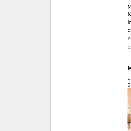
p
K
I
d
m
e
M
S
S