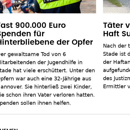
Fast 900.000 Euro
Täter 
Spenden für
Haft S
Hinterbliebene der Opfer
Nach der t
Stade ist 
er gewaltsame Tod von 6
der Haftan
itarbeitenden der Jugendhilfe in
aufgefund
tade hat viele erschüttert. Unter den
des Justiz
pfern war auch eine 32-Jährige aus
Ermittler 
annover. Sie hinterließ zwei Kinder,
ie schon ihren Vater verloren hatten.
penden sollen ihnen helfen.