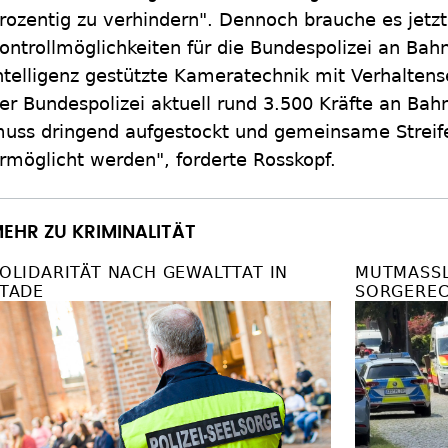
rozentig zu verhindern". Dennoch brauche es jetz
ontrollmöglichkeiten für die Bundespolizei an Bah
ntelligenz gestützte Kameratechnik mit Verhalten
er Bundespolizei aktuell rund 3.500 Kräfte an Bah
uss dringend aufgestockt und gemeinsame Streife
rmöglicht werden", forderte Rosskopf.
EHR ZU KRIMINALITÄT
OLIDARITÄT NACH GEWALTTAT IN
MUTMASSLI
TADE
ORGEREC