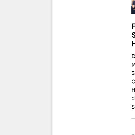
D
M
S
O
H
d
S