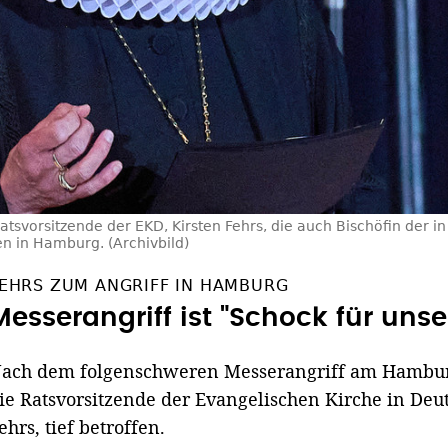
atsvorsitzende der EKD, Kirsten Fehrs, die auch Bischöfin der
hen in Hamburg. (Archivbild)
EHRS ZUM ANGRIFF IN HAMBURG
Messerangriff ist "Schock für unse
ach dem folgenschweren Messerangriff am Hamburg
ie Ratsvorsitzende der Evangelischen Kirche in Deu
ehrs, tief betroffen.