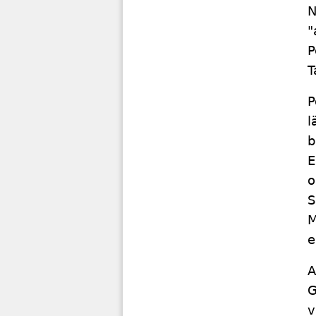
N
"
P
T
P
l
b
E
o
S
M
e
A
G
v