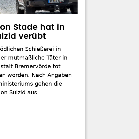
von Stade hat in
uizid verübt
ödlichen Schießerei in
der mutmaßliche Täter in
stalt Bremervörde tot
en worden. Nach Angaben
ministeriums gehen die
von Suizid aus.