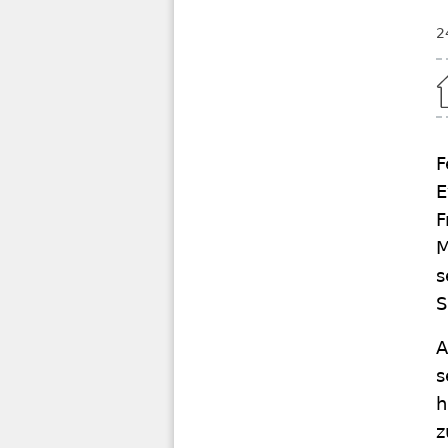
2
Home
F
E
F
M
s
S
A
s
h
z