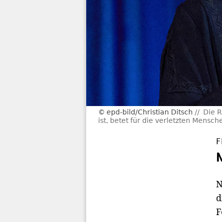
epd-bild/Christian Ditsch
Die R
ist, betet für die verletzten Mensc
F
N
d
F