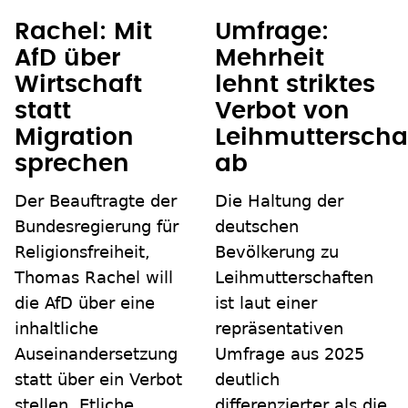
Rachel: Mit
Umfrage:
AfD über
Mehrheit
Wirtschaft
lehnt striktes
statt
Verbot von
Migration
Leihmutterscha
sprechen
ab
Der Beauftragte der
Die Haltung der
Bundesregierung für
deutschen
Religionsfreiheit,
Bevölkerung zu
Thomas Rachel will
Leihmutterschaften
die AfD über eine
ist laut einer
inhaltliche
repräsentativen
Auseinandersetzung
Umfrage aus 2025
statt über ein Verbot
deutlich
stellen. Etliche
differenzierter als die