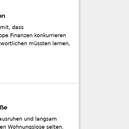
en
mit, dass
ppe Finanzen konkurrieren
twortlichen müssten lernen,
aße
 ausruhen und langsam
ben Wohnungslose selten.