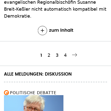
evangelischen Regionalbischöfin Susanne
Breit-Keßler nicht automatisch kompatibel mit
Demokratie.
zum Inhalt
Seite
2
Seite
3
Seite
4
Aktuelle
1
Nächste Seite
››
Seitennummerierung
Seite
ALLE MELDUNGEN: DISKUSSION
POLITISCHE DEBATTE