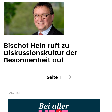
Bischof Hein ruft zu
Diskussionskultur der
Besonnenheit auf
Seite 1
te Seite
nächste Seite ›
Seitennummerierung