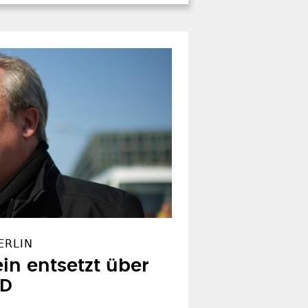
ERLIN
ein entsetzt über
SD