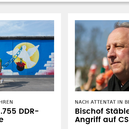
AHREN
NACH ATTENTAT IN B
3.755 DDR-
Bischof Stäbl
e
Angriff auf C