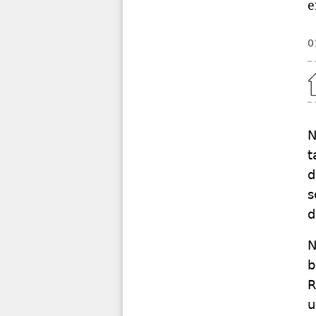
e
0
Home
N
t
d
s
d
N
b
R
u