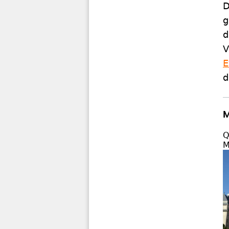
D
g
d
V
E
d
M
Q
M