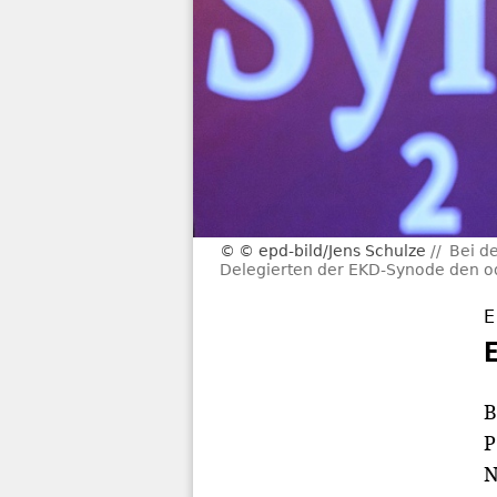
© epd-bild/Jens Schulze
Bei d
Delegierten der EKD-Synode den od
E
B
P
N