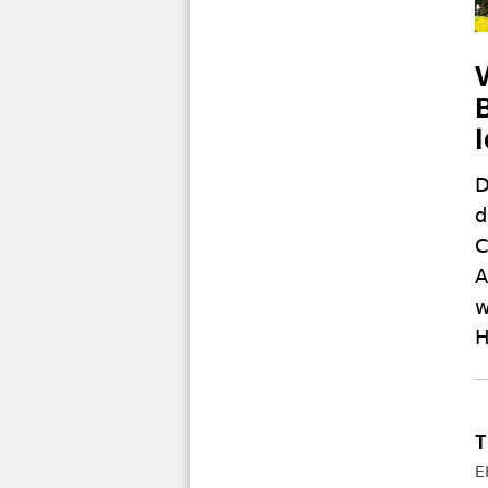
D
d
C
A
w
H
E