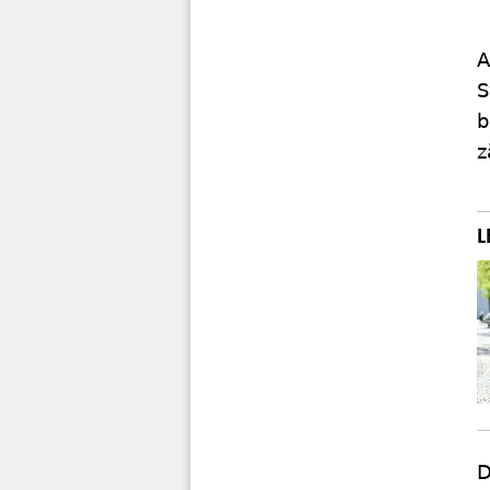
A
S
b
z
D