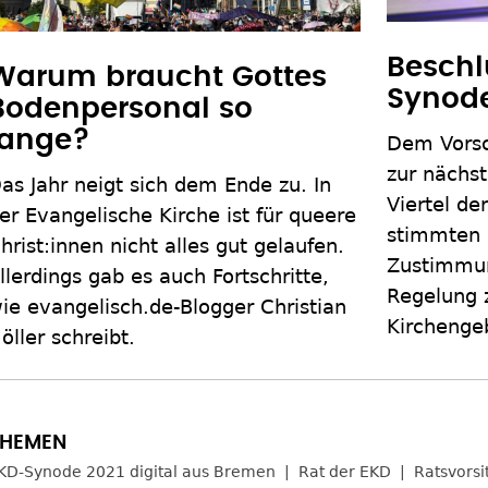
Beschl
Warum braucht Gottes
Synode
Bodenpersonal so
lange?
Dem Vorsc
zur nächs
as Jahr neigt sich dem Ende zu. In
Viertel de
er Evangelische Kirche ist für queere
stimmten d
hrist:innen nicht alles gut gelaufen.
Zustimmun
llerdings gab es auch Fortschritte,
Regelung 
ie evangelisch.de-Blogger Christian
Kirchenge
öller schreibt.
KD-Synode 2021 digital aus Bremen
Rat der EKD
Ratsvorsi