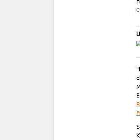
F
e
"
M
E
R
F
S
K