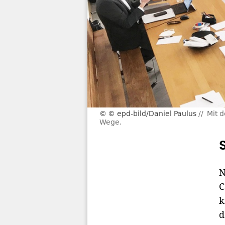
© epd-bild/Daniel Paulus
Mit 
Wege.
N
C
k
d