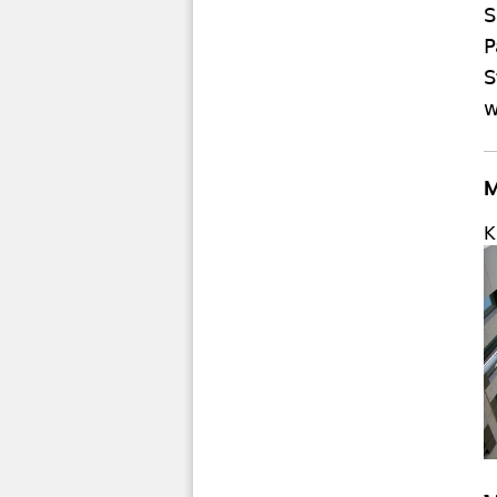
S
P
S
w
M
K