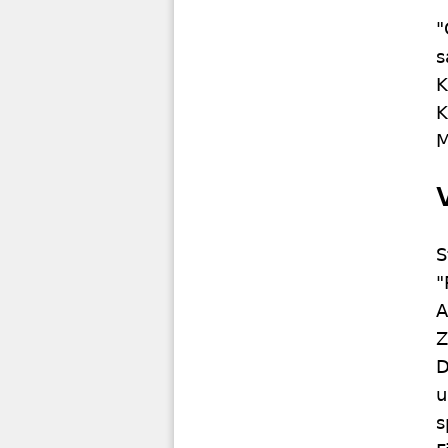
"
s
K
K
M
S
"
A
Z
D
u
s