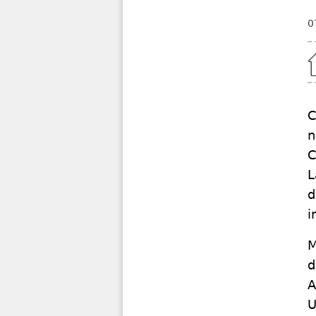
0
Home
C
n
C
L
d
i
M
d
A
U