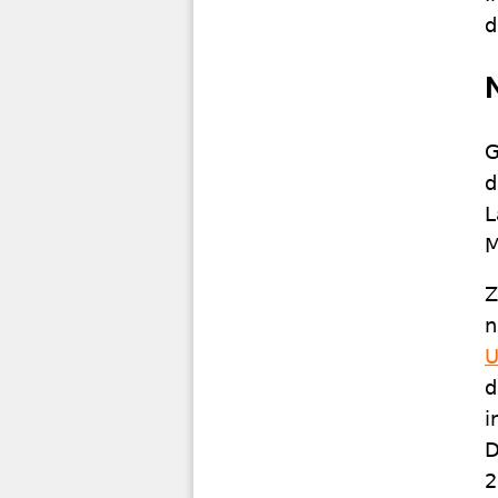
d
G
d
L
M
Z
n
U
d
i
D
2