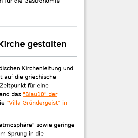
m für die Gastronomie
irche gestalten
dischen Kirchenleitung und
t auf die griechische
Zeitpunkt für eine
stand das
"Blau10" der
die
"Villa Gründergeist" in
ratmosphäre" sowie geringe
em Sprung in die