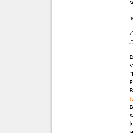
s
3
Home
D
V
"
P
B
R
B
s
k
j