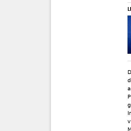
D
d
a
P
g
I
v
M