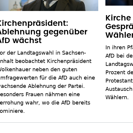
Kirche
Kirchenpräsident:
Gesprä
Ablehnung gegenüber
Wähle
AfD wächst
In ihren P
or der Landtagswahl in Sachsen-
AfD bei de
nhalt beobachtet Kirchenpräsident
Landtagsw
olkenhauer neben den guten
Prozent d
mfragewerten für die AfD auch eine
Protestan
achsende Ablehnung der Partei.
Austausch
esonders Frauen nähmen eine
Wählern.
errohung wahr, wo die AfD bereits
ominiere.