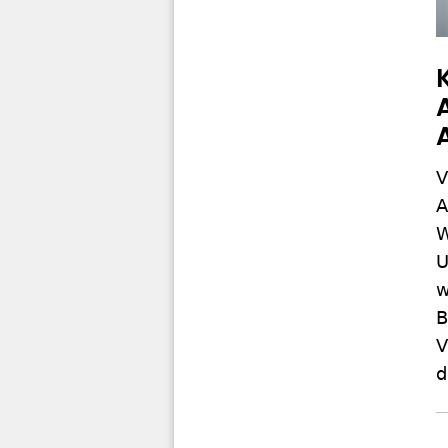
V
A
W
U
w
B
V
d