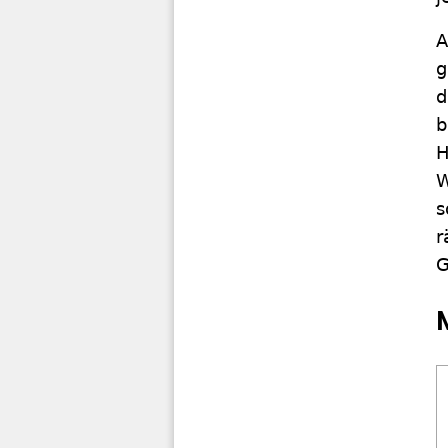
A
g
d
b
H
W
s
r
G