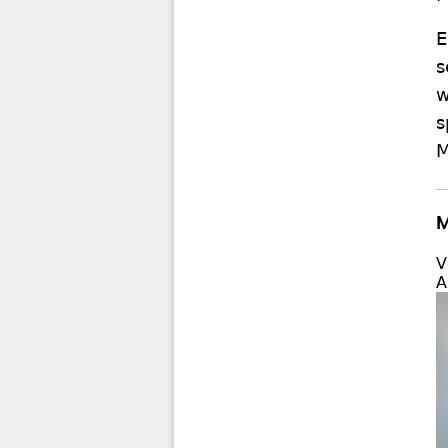
E
s
w
s
M
M
V
A