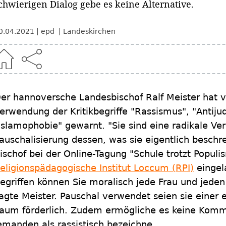
chwierigen Dialog gebe es keine Alternative.
0.04.2021
epd
Landeskirchen
er hannoversche Landesbischof Ralf Meister hat vo
erwendung der Kritikbegriffe "Rassismus", "Antij
Islamophobie" gewarnt. "Sie sind eine radikale Ve
auschalisierung dessen, was sie eigentlich beschr
ischof bei der Online-Tagung "Schule trotzt Popul
eligionspädagogische Institut Loccum (RPI)
eingela
egriffen können Sie moralisch jede Frau und jeden
agte Meister. Pauschal verwendet seien sie einer
aum förderlich. Zudem ermögliche es keine Kom
emanden als rassistisch bezeichne.