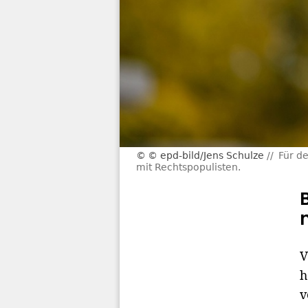
© epd-bild/Jens Schulze
Für d
mit Rechtspopulisten.
V
h
v