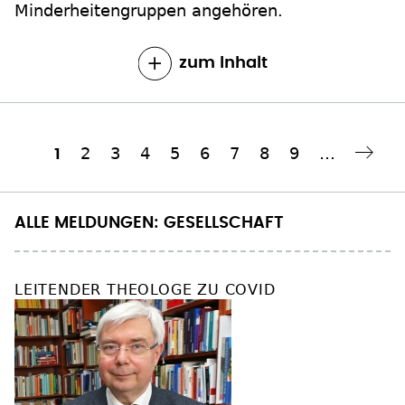
Minderheitengruppen angehören.
zum Inhalt
Seite
2
Seite
3
Seite
4
Seite
5
Seite
6
Seite
7
Seite
8
Seite
9
…
Aktuelle
1
Nächste Seite
››
Seitennummerierung
Seite
ALLE MELDUNGEN: GESELLSCHAFT
LEITENDER THEOLOGE ZU COVID