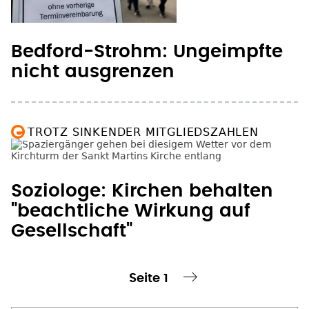
Bedford-Strohm: Ungeimpfte
nicht ausgrenzen
TROTZ SINKENDER MITGLIEDSZAHLEN
Soziologe: Kirchen behalten
"beachtliche Wirkung auf
Gesellschaft"
Seite 1
te Seite
nächste Seite ›
Seitennummerierung