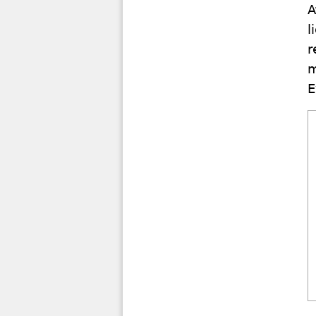
A
l
r
m
E