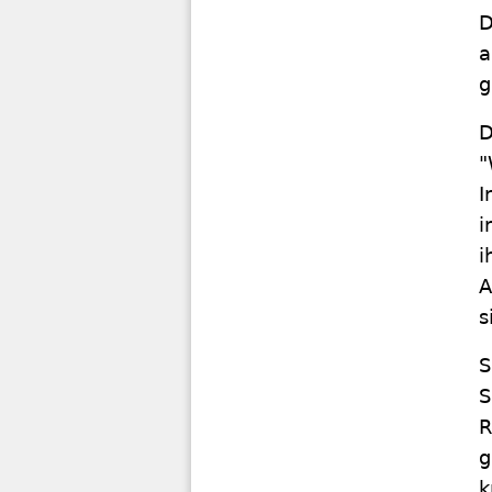
D
a
g
D
"
I
i
i
A
s
S
S
R
g
k