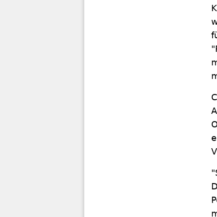
K
w
f
"
m
m
C
A
O
e
V
"
D
P
m