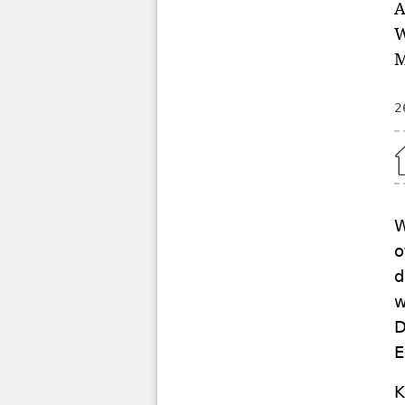
A
W
M
2
Home
W
o
d
w
D
E
K