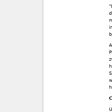
"
d
m
i
b
A
P
z
h
S
w
h
C
U