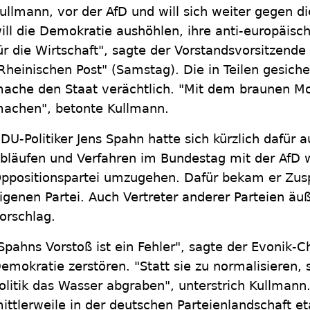
ullmann, vor der AfD und will sich weiter gegen di
ill die Demokratie aushöhlen, ihre anti-europäisch
ür die Wirtschaft", sagte der Vorstandsvorsitzende
Rheinischen Post" (Samstag). Die in Teilen gesich
ache den Staat verächtlich. "Mit dem braunen Mob
achen", betonte Kullmann.
DU-Politiker Jens Spahn hatte sich kürzlich dafür 
bläufen und Verfahren im Bundestag mit der AfD 
ppositionspartei umzugehen. Dafür bekam er Zusp
igenen Partei. Auch Vertreter anderer Parteien äuß
orschlag.
Spahns Vorstoß ist ein Fehler", sagte der Evonik-C
emokratie zerstören. "Statt sie zu normalisieren, s
olitik das Wasser abgraben", unterstrich Kullmann
ittlerweile in der deutschen Parteienlandschaft e