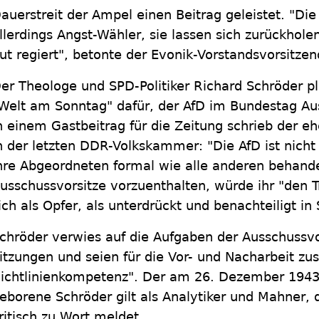
auerstreit der Ampel einen Beitrag geleistet. "Die
llerdings Angst-Wähler, sie lassen sich zurückhol
ut regiert", betonte der Evonik-Vorstandsvorsitzen
er Theologe und SPD-Politiker Richard Schröder pl
Welt am Sonntag" dafür, der AfD im Bundestag Au
n einem Gastbeitrag für die Zeitung schrieb der e
n der letzten DDR-Volkskammer: "Die AfD ist nich
hre Abgeordneten formal wie alle anderen behand
usschussvorsitze vorzuenthalten, würde ihr "den 
ich als Opfer, als unterdrückt und benachteiligt in
chröder verwies auf die Aufgaben der Ausschussvor
itzungen und seien für die Vor- und Nacharbeit zus
ichtlinienkompetenz". Der am 26. Dezember 1943
eborene Schröder gilt als Analytiker und Mahner,
ritisch zu Wort meldet.