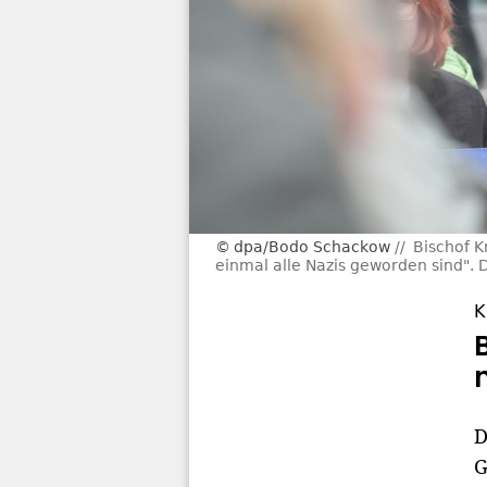
dpa/Bodo Schackow
Bischof K
einmal alle Nazis geworden sind".
K
D
G