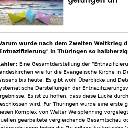
gelungen an
arum wurde nach dem Zweiten Weltkrieg die
Entnazifizierung" in Thüringen so halbherz
ähler:
Eine Gesamtdarstellung der "Entnazifizieru
andeskirchen wie für die Evangelische Kirche in D
issens bis heute. Es gibt wohl Überblicke und Det
ystematische Darstellungen der Entnazifizierungsv
rgebnisse. Es ist zu hoffen, dass diese Lücke durc
eschlossen wird. Für Thüringen wurde eine erste g
iesen Komplex von Walter Weispfenning vorgelegt
uellen gearbeitete vergleichende Gesamtschau od
ntersuchungen böten die Grundlage für kritische V