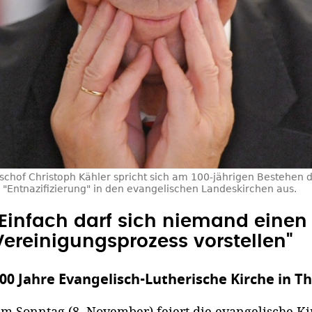
ischof Christoph Kähler spricht sich am 100-jährigen Bestehen 
 "Entnazifizierung" in den evangelischen Landeskirchen aus.
"Einfach darf sich niemand einen
Vereinigungsprozess vorstellen"
00 Jahre Evangelisch-Lutherische Kirche in T
m Sonntag (8. November) feiert die evangelische Kir