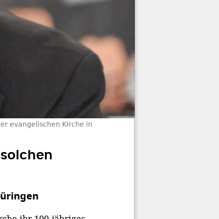
der evangelischen Kirche in
 solchen
hüringen
che ihr 100-jähriges