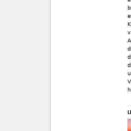
b
e
K
v
A
d
d
d
u
V
h