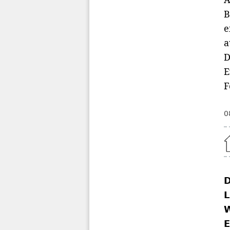
B
e
a
D
E
F
0
Home
D
L
W
E