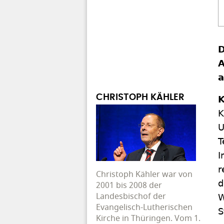
D
A
a
CHRISTOPH KÄHLER
K
K
U
T
I
r
Christoph Kähler war von
d
2001 bis 2008 der
Landesbischof der
W
Evangelisch-Lutherischen
S
Kirche in Thüringen. Vom 1.