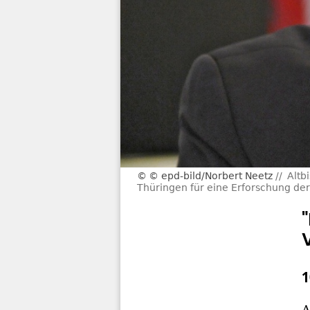
© epd-bild/Norbert Neetz
Altb
Thüringen für eine Erforschung der
1
A