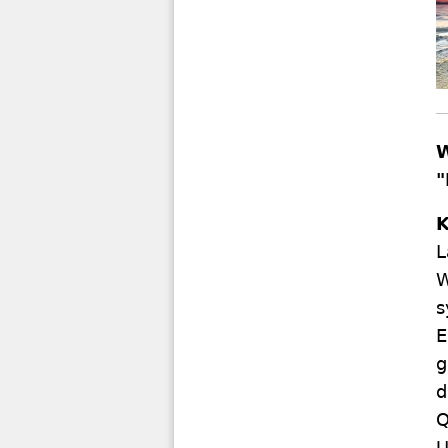
W
"
K
L
W
s
E
g
d
Q
U