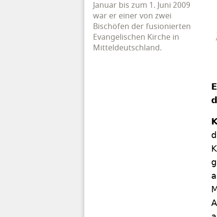
Januar bis zum 1. Juni 2009
war er einer von zwei
Bischöfen der fusionierten
Evangelischen Kirche in
Mitteldeutschland.
E
d
K
d
K
g
a
M
A
a