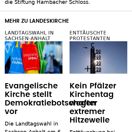
die Stiftung Hambacher Schloss.
MEHR ZU LANDESKIRCHE
LANDTAGSWAHL IN
ENTTÄUSCHTE
SACHSEN-ANHALT
PROTESTANTEN
Evangelische
Kein Pfälzer
Kirche stellt
Kirchentag
Demokratiebotschafter
wegen
vor
extremer
Hitzewelle
Die Landtagswahl in
Sachsen-Anhalt am 6.