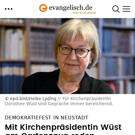
Direkt
zum
Inhalt
epd-bild/Heike Lyding
Für Kirchenpräsidentin
Dorothee Wüst sind Gepräche immer bereichernd.
DEMOKRATIEFEST IN NEUSTADT
Mit Kirchenpräsidentin Wüst