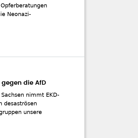
. Opferberatungen
ie Neonazi-
" gegen die AfD
d Sachsen nimmt EKD-
n desaströsen
gruppen unsere