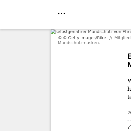
Direkt
© Getty Images/Rike_
Mitglie
zum
Mundschutzmasken.
Inhalt
W
h
t
2
Home