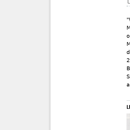
"
M
o
M
d
2
B
S
a