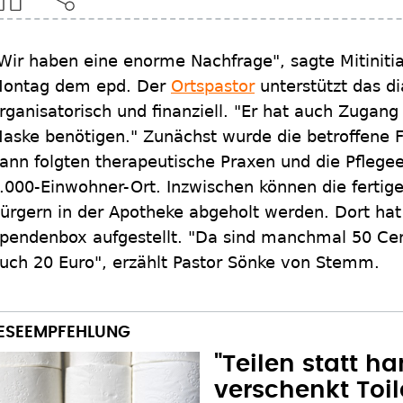
Wir haben eine enorme Nachfrage", sagte Mitiniti
ontag dem epd. Der
Ortspastor
unterstützt das di
rganisatorisch und finanziell. "Er hat auch Zugan
aske benötigen." Zunächst wurde die betroffene Fa
ann folgten therapeutische Praxen und die Pflege
.000-Einwohner-Ort. Inzwischen können die fertig
ürgern in der Apotheke abgeholt werden. Dort hat 
pendenbox aufgestellt. "Da sind manchmal 50 Ce
uch 20 Euro", erzählt Pastor Sönke von Stemm.
"Teilen statt h
verschenkt Toi