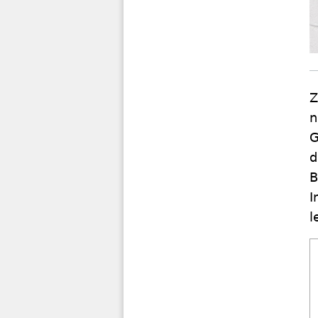
Z
n
G
d
B
I
l