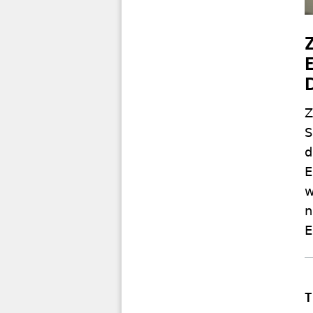
Z
S
d
E
w
n
E