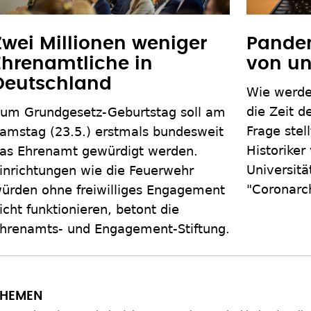
Zwei Millionen weniger
Pande
Ehrenamtliche in
von un
Deutschland
Wie werde
die Zeit d
um Grundgesetz-Geburtstag soll am
Frage stel
amstag (23.5.) erstmals bundesweit
Historiker
as Ehrenamt gewürdigt werden.
Universitä
inrichtungen wie die Feuerwehr
"Coronarch
ürden ohne freiwilliges Engagement
icht funktionieren, betont die
hrenamts- und Engagement-Stiftung.