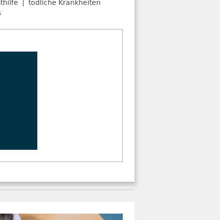
thilfe
tödliche Krankheiten
s